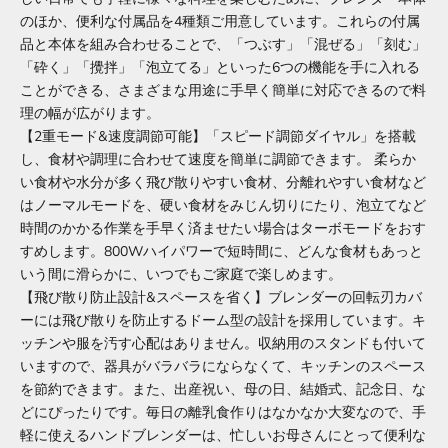
のほか、便利な付属品を4種類ご用意しています。これらの付属
品と本体を組み合わせることで、「つぶす」「混ぜる」「刻む」
「砕く」「攪拌」「泡立てる」といった6つの機能を手に入れる
ことができる、さまざまな用途に手早く簡単に対応できるので料
理の幅が広がります。
【2重モード&速度調節可能】「スピード調節ダイヤル」を搭載
し、食材や調理に合わせて速度を簡単に調節できます。 柔らか
い食材や水分が多く飛び散りやすい食材、分離れやすい食材など
はノーマルモードを、硬い食材をみじん切りにたり、泡立てなど
時間のかかる作業を手早く済ませたい場合はターボモードをおす
すめします。800Wハイパワーで短時間に、どんな食材もあっと
いう間に滑らかに、いつでもご家庭で楽しめます。
【飛び散り防止設計&スペースを省く】ブレンダーの回転刃カバ
ーには飛び散りを防止するドーム型の設計を採用しています。キ
ッチンや服を汚す心配はありません。収納用のスタンドも付いて
いますので、器具がバラバラにならなくて、キッチンのスペース
を節約できます。また、出産祝い、母の日、結婚式、記念日、な
どにぴったりです。毎日の離乳食作りはなかなか大変なので、手
軽に使えるハンドブレンダーは、忙しいお母さんにとって便利な