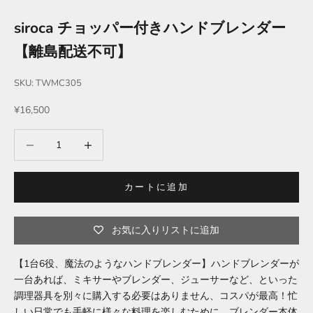
siroca チョッパー付きハンドブレンダー
【離島配送不可】
SKU: TWMC305
セール価格
¥16,500
数量を減らす
数量を増やす
カートに追加
お気に入りリストに追加
【1台6役、魔法のようなハンドブレンダー】ハンドブレンダーが
一台あれば、ミキサーやブレンダー、ジューサーなど、といった
調理器具を別々に購入する必要はありません、コスパが最高！忙
しい日常でも手軽に様々な料理を楽しむために、ブレンダー本体