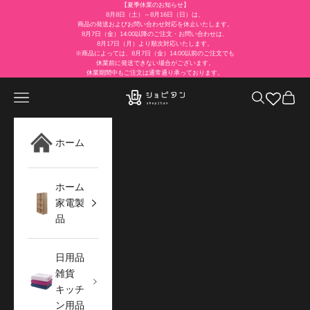
コンテンツへスキップ
【夏季休業のお知らせ】
8月8日（土）～8月16日（日）は、
商品の発送およびお問い合わせ対応を休止いたします。
8月7日（金）14:00以降のご注文・お問い合わせは、
8月17日（月）より順次対応いたします。
※商品によっては、8月7日（金）14:00以前のご注文でも
休業前に発送できない場合がございます。
休業期間中もご注文は通常通り承っております。
メニュー
検索
カート
ショピタン公式通販サイト
ホーム
ホーム
家電製
品
日用品
雑貨
キッチ
ン用品