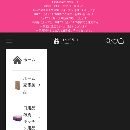
コンテンツへスキップ
【夏季休業のお知らせ】
8月8日（土）～8月16日（日）は、
商品の発送およびお問い合わせ対応を休止いたします。
8月7日（金）14:00以降のご注文・お問い合わせは、
8月17日（月）より順次対応いたします。
※商品によっては、8月7日（金）14:00以前のご注文でも
休業前に発送できない場合がございます。
休業期間中もご注文は通常通り承っております。
メニュー
検索
カート
ショピタン公式通販サイト
ホーム
ホーム
家電製
品
日用品
雑貨
キッチ
ン用品