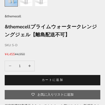
&themecell
&themecellプライムウォータークレンジ
ングジェル【離島配送不可】
SKU: S-D
セール価格
通常価格
¥4,455
¥4,950
数量を減らす
数量を増やす
カートに追加
お気に入りリストに追加