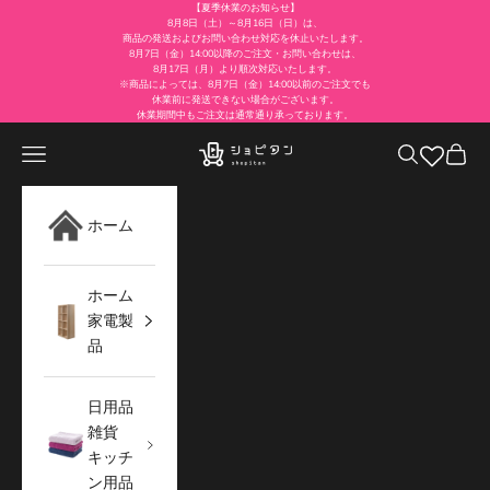
コンテンツへスキップ
【夏季休業のお知らせ】
8月8日（土）～8月16日（日）は、
商品の発送およびお問い合わせ対応を休止いたします。
8月7日（金）14:00以降のご注文・お問い合わせは、
8月17日（月）より順次対応いたします。
※商品によっては、8月7日（金）14:00以前のご注文でも
休業前に発送できない場合がございます。
休業期間中もご注文は通常通り承っております。
メニュー
検索
カート
ショピタン公式通販サイト
ホーム
ホーム
家電製
品
日用品
雑貨
キッチ
ン用品